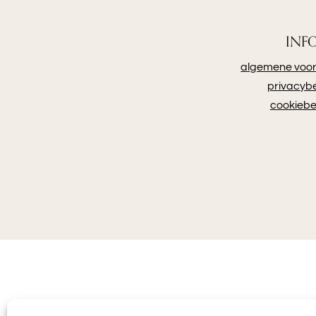
INF
algemene voo
privacybe
cookiebe